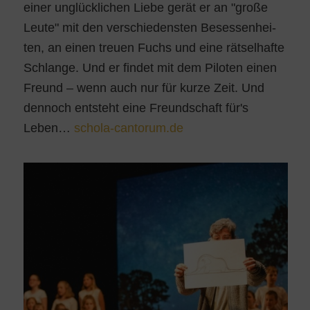
einer unglück­li­chen Lie­be gerät er an "gro­ße
Leu­te" mit den ver­schie­dens­ten Beses­sen­hei­
ten, an einen treu­en Fuchs und eine rät­sel­haf­te
Schlan­ge. Und er fin­det mit dem Pilo­ten einen
Freund – wenn auch nur für kur­ze Zeit. Und
den­noch ent­steht eine Freund­schaft für's
Leben…
schola-cantorum.de