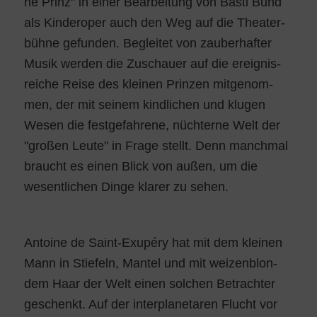
ne Prinz" in einer Bear­bei­tung von Bas­ti Bund
als Kin­der­oper auch den Weg auf die Thea­ter­
büh­ne gefun­den. Beglei­tet von zau­ber­haf­ter
Musik wer­den die Zuschau­er auf die ereig­nis­
rei­che Rei­se des klei­nen Prin­zen mit­ge­nom­
men, der mit sei­nem kind­li­chen und klu­gen
Wesen die fest­ge­fah­re­ne, nüch­ter­ne Welt der
"gro­ßen Leu­te" in Fra­ge stellt. Denn manch­mal
braucht es einen Blick von außen, um die
wesent­li­chen Din­ge kla­rer zu sehen.
Antoine de Saint-Exupé­ry hat mit dem klei­nen
Mann in Stie­feln, Man­tel und mit wei­zen­blon­
dem Haar der Welt einen sol­chen Betrach­ter
geschenkt. Auf der inter­pla­ne­ta­ren Flucht vor