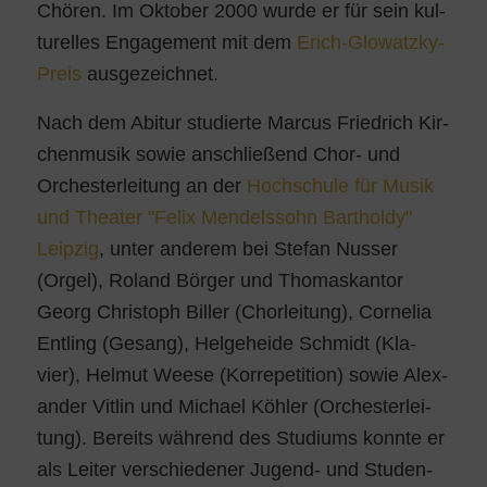
Chö­ren. Im Okto­ber 2000 wur­de er für sein kul­
tu­rel­les Enga­ge­ment mit dem
Erich-Glo­watz­ky-
Preis
ausgezeichnet.
Nach dem Abitur stu­dier­te Mar­cus Fried­rich Kir­
chen­mu­sik sowie anschlie­ßend Chor- und
Orches­ter­lei­tung an der
Hoch­schu­le für Musik
und Thea­ter "Felix Men­dels­sohn Bar­thol­dy"
Leip­zig
, unter ande­rem bei Ste­fan Nus­ser
(Orgel), Roland Bör­ger und Tho­mas­kan­tor
Georg Chris­toph Bil­ler (Chor­lei­tung), Cor­ne­lia
Ent­ling (Gesang), Hel­ge­he­i­de Schmidt (Kla­
vier), Hel­mut Weese (Kor­re­pe­ti­ti­on) sowie Alex­
an­der Vit­lin und Micha­el Köh­ler (Orches­ter­lei­
tung). Bereits wäh­rend des Stu­di­ums konn­te er
als Lei­ter ver­schie­de­ner Jugend- und Stu­den­