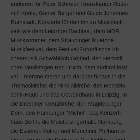
ande­rem für Peter Schrei­er, Kreuz­kan­tor Rode­
rich Krei­le, Gun­ter Ber­ger und Gui­do Johan­nes
Rum­stadt. Kon­zer­te führ­ten ihn zu Musik­fes­ti­
vals wie dem Leip­zi­ger Bach­fest, dem MDR-
Musik­som­mer, dem Strau­bin­ger Blue­to­ne-
Musik­fes­ti­val, dem Fes­ti­val Euro­päi­sche Kir­
chen­mu­sik Schwä­bisch Gmünd, den Herbst­li­
chen Musik­ta­gen Bad Urach, dem süd­ti­rol fes­ti­
val – merano.meran und dar­über hin­aus in die
Tho­mas­kir­che, die Niko­lai­kir­che, das Men­dels­
sohn-Haus und das Gewand­haus in Leip­zig, in
die Dresd­ner Kreuz­kir­che, den Mag­de­bur­ger
Dom, den Ham­bur­ger "Michel", das Kon­zert­
haus Ber­lin, die Meis­ter­sin­ger­hal­le Nürn­berg,
die Esse­ner, Köl­ner und Münch­ner Phil­har­mo­
nie sowie in vie­le Regio­nen Deutsch­lands und