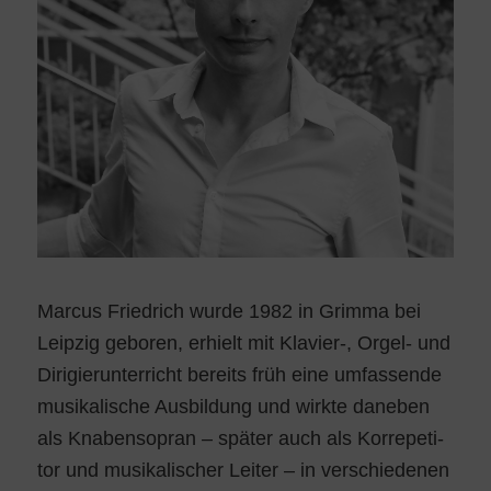
Mar­cus Fried­rich wur­de 1982 in Grim­ma bei
Leip­zig gebo­ren, erhielt mit Klavier‑, Orgel- und
Diri­gier­un­ter­richt bereits früh eine umfas­sen­de
musi­ka­li­sche Aus­bil­dung und wirk­te dane­ben
als Kna­ben­so­pran – spä­ter auch als Kor­re­pe­ti­
tor und musi­ka­li­scher Lei­ter – in ver­schie­de­nen