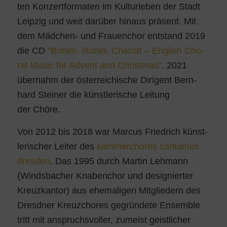
ten Kon­zert­for­ma­ten im Kul­tur­le­ben der Stadt
Leip­zig und weit dar­über hin­aus prä­sent. Mit
dem Mäd­chen- und Frau­en­chor ent­stand 2019
die CD
"Brit­ten, Rut­ter, Chil­cott – Eng­lish Cho­
ral Music for Advent and Christ­mas"
. 2021
über­nahm der öster­rei­chi­sche Diri­gent Bern­
hard Stei­ner die künst­le­ri­sche Lei­tung
der Chöre.
Von 2012 bis 2018 war Mar­cus Fried­rich künst­
le­ri­scher Lei­ter des
kam­mer­cho­res can­ta­mus
dres­den
. Das 1995 durch Mar­tin Leh­mann
(Winds­ba­cher Kna­ben­chor und desi­gnier­ter
Kreuz­kan­tor) aus ehe­ma­li­gen Mit­glie­dern des
Dresd­ner Kreuz­cho­res gegrün­de­te Ensem­ble
tritt mit anspruchs­vol­ler, zumeist geist­li­cher