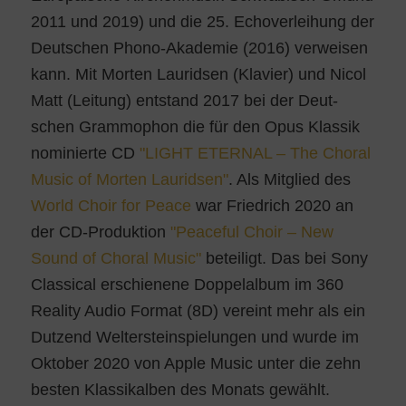
2011 und 2019) und die 25. Echo­ver­lei­hung der
Deut­schen Pho­no-Aka­de­mie (2016) ver­wei­sen
kann. Mit Mor­ten Lau­rid­sen (Kla­vier) und Nicol
Matt (Lei­tung) ent­stand 2017 bei der Deut­
schen Gram­mo­phon die für den Opus Klas­sik
nomi­nier­te CD
"LIGHT ETERNAL – The Cho­ral
Music of Mor­ten Lau­rid­sen"
. Als Mit­glied des
World Choir for Peace
war Fried­rich 2020 an
der CD-Pro­duk­ti­on
"Peaceful Choir – New
Sound of Cho­ral Music"
betei­ligt. Das bei Sony
Clas­si­cal erschie­ne­ne Dop­pel­al­bum im 360
Rea­li­ty Audio For­mat (8D) ver­eint mehr als ein
Dut­zend Welt­er­stein­spie­lun­gen und wur­de im
Okto­ber 2020 von Apple Music unter die zehn
bes­ten Klas­sikal­ben des Monats gewählt.