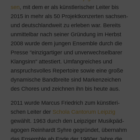
sen
, mit dem er als künst­le­ri­scher Lei­ter bis
2015 in mehr als 50 Pro­jekt­kon­zer­ten sach­sen-
und deutsch­land­weit zu erle­ben war. Bereits
unmit­tel­bar nach sei­ner Grün­dung im Herbst
2008 wur­de dem jun­gen Ensem­ble durch die
Pres­se "ein­zig­ar­ti­ger und unver­wech­sel­ba­rer
Klang­sinn" attes­tiert. Umfang­rei­ches und
anspruchs­vol­les Reper­toire sowie eine gro­ße
dyna­mi­sche Band­brei­te sind Mar­ken­zei­chen
des Cho­res und zeich­nen ihn bis heu­te aus.
2011 wur­de Mar­cus Fried­rich zum künst­le­ri­
schen Lei­ter der
Scho­la Can­torum Leip­zig
gewählt. 1963 durch den Leip­zi­ger Musik­päd­
ago­gen Rein­hardt Syh­re gegrün­det, über­nahm
das Ensem­ble ab Ende der 1960er Jah­re die