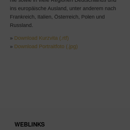
ins euro­päi­sche Aus­land, unter ande­rem nach
Frank­reich, Ita­li­en, Öster­reich, Polen und
Russland.
»
Down­load Kurz­vi­ta (.rtf)
»
Down­load Por­trait­fo­to (.jpg)
WEBLINKS