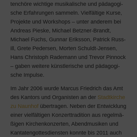
ten­chö­re wich­ti­ge musi­ka­li­sche und päd­ago­gi­
sche Erfah­run­gen sam­meln. Viel­fäl­ti­ge Kur­se,
Pro­jek­te und Work­shops – unter ande­rem bei
Andre­as Pies­ke, Micha­el Betz­ner-Brandt,
Micha­el Fuchs, Gun­nar Eriks­son, Patrick Russ­
ill, Gre­te Peder­sen, Mor­ten Schuldt-Jen­sen,
Hans Chris­toph Rade­mann und Tre­vor Pin­nock
– gaben wei­te­re künst­le­ri­sche und päd­ago­gi­
sche Impulse.
Im Jahr 2006 wur­de Mar­cus Fried­rich das Amt
des Kan­tors und Orga­nis­ten an der
Stadt­kir­che
zu Naun­hof
über­tra­gen. Neben der Ent­wick­lung
einer viel­fäl­ti­gen Kon­zert­tra­di­ti­on aus regel­mä­
ßi­gen Kir­chen­kon­zer­ten, Abend­mu­si­ken und
Kan­ta­ten­got­tes­diens­ten konn­te bis 2011 auch