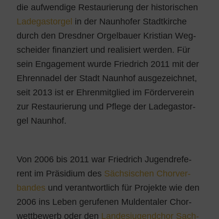
die auf­wen­di­ge Restau­rie­rung der his­to­ri­schen
Lade­gas­tor­gel
in der Naun­ho­fer Stadt­kir­che
durch den Dresd­ner Orgel­bau­er Kris­ti­an Weg­
schei­der finan­ziert und rea­li­siert wer­den. Für
sein Enga­ge­ment wur­de Fried­rich 2011 mit der
Ehren­na­del der Stadt Naun­hof aus­ge­zeich­net,
seit 2013 ist er Ehren­mit­glied im För­der­ver­ein
zur Restau­rie­rung und Pfle­ge der Lade­gas­tor­
gel Naunhof.
Von 2006 bis 2011 war Fried­rich Jugend­re­fe­
rent im Prä­si­di­um des
Säch­si­schen Chor­ver­
ban­des
und ver­ant­wort­lich für Pro­jek­te wie den
2006 ins Leben geru­fe­nen Mul­den­ta­ler Chor­
wett­be­werb oder den
Lan­des­ju­gend­chor Sach­