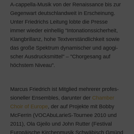
A‑cap­pel­la-Musik von der Renais­sance bis zur
Gegen­wart deutsch­land­weit in Erschei­nung.
Unter Fried­richs Lei­tung lob­te die Pres­se
immer wie­der ein­hel­lig "Into­na­ti­ons­si­cher­heit,
Klang­bril­lanz, hohe Text­ver­ständ­lich­keit sowie
das gro­ße Spek­trum dyna­mi­scher und ago­gi­
scher Aus­drucks­mit­tel" – "Chor­ge­sang auf
höchs­tem Niveau".
Mar­cus Fried­rich ist Mit­glied meh­re­rer pro­fes­
sio­nel­ler Ensem­bles, dar­un­ter der
Cham­ber
Choir of Euro­pe
, der auf Pro­jek­te mit Bob­by
McFer­rin (VOCA­bu­La­rieS-Tour­nee 2010 und
2011), Ola Gjei­lo und John Rut­ter (Fes­ti­val
Euro­päi­sche Kir­chen­mu­sik Schwä­bisch Gmünd