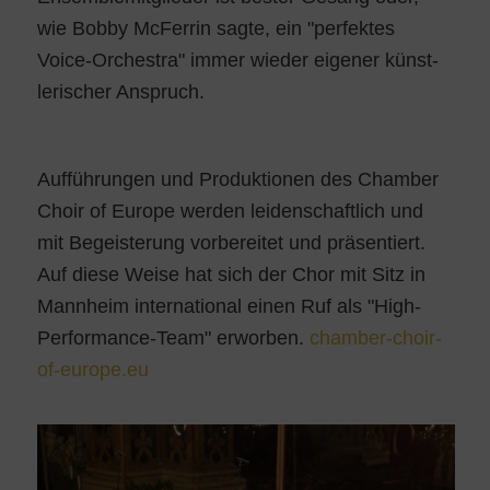
wie Bob­by McFer­rin sag­te, ein "per­fek­tes
Voice-Orches­tra" immer wie­der eige­ner künst­
le­ri­scher Anspruch.
Auf­füh­run­gen und Pro­duk­tio­nen des Cham­ber
Choir of Euro­pe wer­den lei­den­schaft­lich und
mit Begeis­te­rung vor­be­rei­tet und prä­sen­tiert.
Auf die­se Wei­se hat sich der Chor mit Sitz in
Mann­heim inter­na­tio­nal einen Ruf als "High-
Per­for­mance-Team" erwor­ben.
chamber-choir-
of-europe.eu