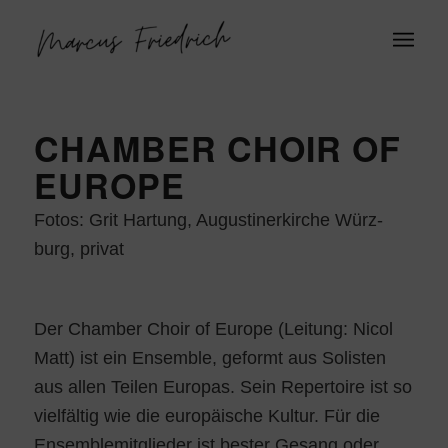
CHAMBER CHOIR OF
EUROPE
Fotos: Grit Har­tung, Augus­ti­ner­kir­che Würz­
burg, privat
Der Cham­ber Choir of Euro­pe (Lei­tung: Nicol
Matt) ist ein Ensem­ble, geformt aus Solis­ten
aus allen Tei­len Euro­pas. Sein Reper­toire ist so
viel­fäl­tig wie die euro­päi­sche Kul­tur. Für die
Ensem­ble­mit­glie­der ist bes­ter Gesang oder,